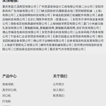
友情链接:
重庆青盈兰茂商贸有限公司
|
广州美霖装饰设计工程有限公司第二分公司
|
安阳市
新风尚广告传媒有限公司
|
三门峡北阳软籽石榴家庭农场
|
慧郢精密机械（上海）
有限公司
|
上海温锴网络科技有限公司
|
阜城县航源精工机械配件有限公司
|
成都
吉物科技有限公司
|
北京仁增医学研究所（普通合伙）
|
东莞市仟净环保设备有限
公司
|
湖南省宏创精典建材有限公司
|
上海纳丽泽商贸有限公司
|
厦门小米嫁日婚
礼策划有限公司
|
聚氨酯筛板_聚氨酯筛网_聚氨酯高频筛网_首矿科技有限公司
|
佛山市镝蓓包装科技有限公司
|
东莞市雾谷科技有限公司
|
山东呆码电子商务有限
公司
|
宁波卓仁企业管理咨询有限公司
|
石家庄励凝企业管理咨询有限公司
|
潍坊
龙固机械设备有限公司
|
佛山市汴达钢铁有限公司
|
吉林省瑞农科技发展有限公司
|
上海骏可塑胶化工有限公司
|
嵊州市新康机械有限公司
|
苏州博尔特线缆科技有
限公司
|
江西创泉信息科技有限公司
|
重庆喜气洋洋商贸有限公司
|
产品中心
关于我们
热收缩机
公司简介
真空封口机
加入我们
封口机
联系我们
打包机