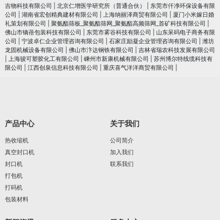
吉物科技有限公司
|
北京仁增医学研究所（普通合伙）
|
东莞市仟净环保设备有限
公司
|
湖南省宏创精典建材有限公司
|
上海纳丽泽商贸有限公司
|
厦门小米嫁日婚
礼策划有限公司
|
聚氨酯筛板_聚氨酯筛网_聚氨酯高频筛网_首矿科技有限公司
|
佛山市镝蓓包装科技有限公司
|
东莞市雾谷科技有限公司
|
山东呆码电子商务有限
公司
|
宁波卓仁企业管理咨询有限公司
|
石家庄励凝企业管理咨询有限公司
|
潍坊
龙固机械设备有限公司
|
佛山市汴达钢铁有限公司
|
吉林省瑞农科技发展有限公司
|
上海骏可塑胶化工有限公司
|
嵊州市新康机械有限公司
|
苏州博尔特线缆科技有
限公司
|
江西创泉信息科技有限公司
|
重庆喜气洋洋商贸有限公司
|
产品中心
关于我们
热收缩机
公司简介
真空封口机
加入我们
封口机
联系我们
打包机
打码机
包装材料