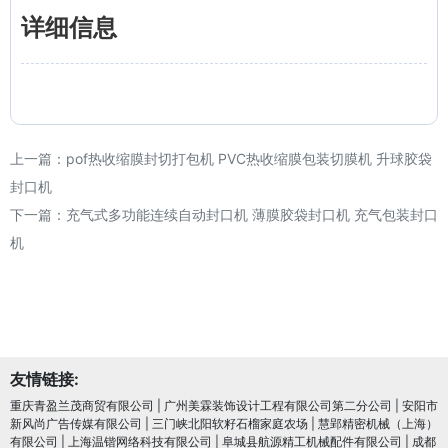
详细信息
上一篇：
pof热收缩膜封切打包机 PVC热收缩膜包装切膜机 升球胶袋
封口机
下一篇：
充气式多功能连续自动封口机 薄膜胶袋封口机 充气包装封口
机
友情链接:
重庆青盈兰茂商贸有限公司
|
广州美霖装饰设计工程有限公司第二分公司
|
安阳市
新风尚广告传媒有限公司
|
三门峡北阳软籽石榴家庭农场
|
慧郢精密机械（上海）
有限公司
|
上海温锴网络科技有限公司
|
阜城县航源精工机械配件有限公司
|
成都