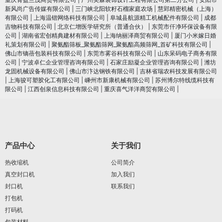
新风尚广告传媒有限公司
|
三门峡北阳软籽石榴家庭农场
|
慧郢精密机械（上海）
有限公司
|
上海温锴网络科技有限公司
|
阜城县航源精工机械配件有限公司
|
成都
吉物科技有限公司
|
北京仁增医学研究所（普通合伙）
|
东莞市仟净环保设备有限
公司
|
湖南省宏创精典建材有限公司
|
上海纳丽泽商贸有限公司
|
厦门小米嫁日婚
礼策划有限公司
|
聚氨酯筛板_聚氨酯筛网_聚氨酯高频筛网_首矿科技有限公司
|
佛山市镝蓓包装科技有限公司
|
东莞市雾谷科技有限公司
|
山东呆码电子商务有限
公司
|
宁波卓仁企业管理咨询有限公司
|
石家庄励凝企业管理咨询有限公司
|
潍坊
龙固机械设备有限公司
|
佛山市汴达钢铁有限公司
|
吉林省瑞农科技发展有限公司
|
上海骏可塑胶化工有限公司
|
嵊州市新康机械有限公司
|
苏州博尔特线缆科技有
限公司
|
江西创泉信息科技有限公司
|
重庆喜气洋洋商贸有限公司
|
产品中心
关于我们
热收缩机
公司简介
真空封口机
加入我们
封口机
联系我们
打包机
打码机
包装材料