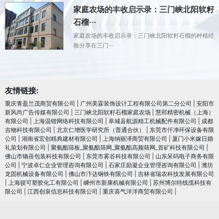
家庭农场的丰收启示录：三门峡北阳软籽
石榴···
家庭农场的丰收启示录：三门峡北阳软籽石榴的种植经
验分享在三门···
友情链接:
重庆青盈兰茂商贸有限公司
|
广州美霖装饰设计工程有限公司第二分公司
|
安阳市
新风尚广告传媒有限公司
|
三门峡北阳软籽石榴家庭农场
|
慧郢精密机械（上海）
有限公司
|
上海温锴网络科技有限公司
|
阜城县航源精工机械配件有限公司
|
成都
吉物科技有限公司
|
北京仁增医学研究所（普通合伙）
|
东莞市仟净环保设备有限
公司
|
湖南省宏创精典建材有限公司
|
上海纳丽泽商贸有限公司
|
厦门小米嫁日婚
礼策划有限公司
|
聚氨酯筛板_聚氨酯筛网_聚氨酯高频筛网_首矿科技有限公司
|
佛山市镝蓓包装科技有限公司
|
东莞市雾谷科技有限公司
|
山东呆码电子商务有限
公司
|
宁波卓仁企业管理咨询有限公司
|
石家庄励凝企业管理咨询有限公司
|
潍坊
龙固机械设备有限公司
|
佛山市汴达钢铁有限公司
|
吉林省瑞农科技发展有限公司
|
上海骏可塑胶化工有限公司
|
嵊州市新康机械有限公司
|
苏州博尔特线缆科技有
限公司
|
江西创泉信息科技有限公司
|
重庆喜气洋洋商贸有限公司
|