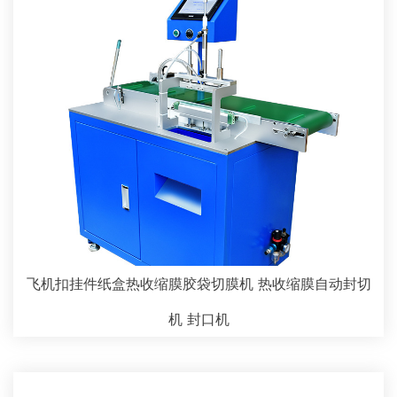
飞机扣挂件纸盒热收缩膜胶袋切膜机 热收缩膜自动封切
机 封口机