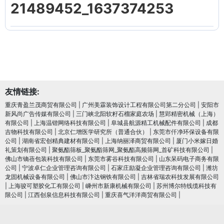
21489452_1637374253
友情链接:
重庆青盈兰茂商贸有限公司
|
广州美霖装饰设计工程有限公司第二分公司
|
安阳市
新风尚广告传媒有限公司
|
三门峡北阳软籽石榴家庭农场
|
慧郢精密机械（上海）
有限公司
|
上海温锴网络科技有限公司
|
阜城县航源精工机械配件有限公司
|
成都
吉物科技有限公司
|
北京仁增医学研究所（普通合伙）
|
东莞市仟净环保设备有限
公司
|
湖南省宏创精典建材有限公司
|
上海纳丽泽商贸有限公司
|
厦门小米嫁日婚
礼策划有限公司
|
聚氨酯筛板_聚氨酯筛网_聚氨酯高频筛网_首矿科技有限公司
|
佛山市镝蓓包装科技有限公司
|
东莞市雾谷科技有限公司
|
山东呆码电子商务有限
公司
|
宁波卓仁企业管理咨询有限公司
|
石家庄励凝企业管理咨询有限公司
|
潍坊
龙固机械设备有限公司
|
佛山市汴达钢铁有限公司
|
吉林省瑞农科技发展有限公司
|
上海骏可塑胶化工有限公司
|
嵊州市新康机械有限公司
|
苏州博尔特线缆科技有
限公司
|
江西创泉信息科技有限公司
|
重庆喜气洋洋商贸有限公司
|