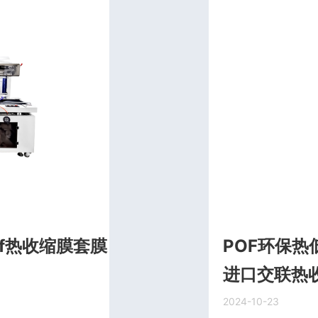
f热收缩膜套膜
POF环保热
进口交联热
2024-10-23