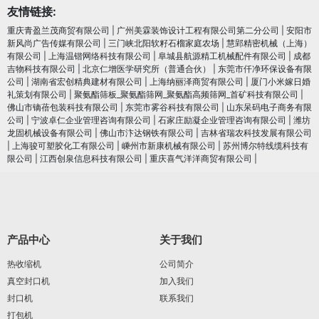
友情链接:
重庆青盈兰茂商贸有限公司
|
广州美霖装饰设计工程有限公司第二分公司
|
安阳市
新风尚广告传媒有限公司
|
三门峡北阳软籽石榴家庭农场
|
慧郢精密机械（上海）
有限公司
|
上海温锴网络科技有限公司
|
阜城县航源精工机械配件有限公司
|
成都
吉物科技有限公司
|
北京仁增医学研究所（普通合伙）
|
东莞市仟净环保设备有限
公司
|
湖南省宏创精典建材有限公司
|
上海纳丽泽商贸有限公司
|
厦门小米嫁日婚
礼策划有限公司
|
聚氨酯筛板_聚氨酯筛网_聚氨酯高频筛网_首矿科技有限公司
|
佛山市镝蓓包装科技有限公司
|
东莞市雾谷科技有限公司
|
山东呆码电子商务有限
公司
|
宁波卓仁企业管理咨询有限公司
|
石家庄励凝企业管理咨询有限公司
|
潍坊
龙固机械设备有限公司
|
佛山市汴达钢铁有限公司
|
吉林省瑞农科技发展有限公司
|
上海骏可塑胶化工有限公司
|
嵊州市新康机械有限公司
|
苏州博尔特线缆科技有
限公司
|
江西创泉信息科技有限公司
|
重庆喜气洋洋商贸有限公司
|
产品中心
关于我们
热收缩机
公司简介
真空封口机
加入我们
封口机
联系我们
打包机