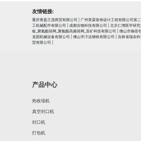
友情链接:
重庆青盈兰茂商贸有限公司
|
广州美霖装饰设计工程有限公司第二
工机械配件有限公司
|
成都吉物科技有限公司
|
北京仁增医学研究
板_聚氨酯筛网_聚氨酯高频筛网_首矿科技有限公司
|
佛山市镝蓓
龙固机械设备有限公司
|
佛山市汴达钢铁有限公司
|
吉林省瑞农科
贸有限公司
|
产品中心
热收缩机
真空封口机
封口机
打包机