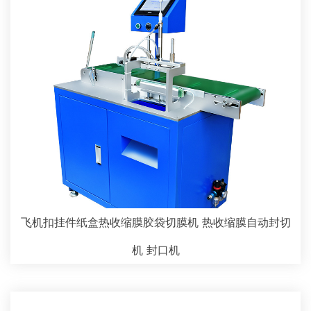
飞机扣挂件纸盒热收缩膜胶袋切膜机 热收缩膜自动封切
机 封口机