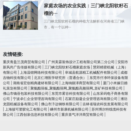
家庭农场的农业实践：三门峡北阳软籽石
榴的···
三门峡北阳软籽石榴的种植方法解析在河南省三门峡
市，有一个以种···
友情链接:
重庆青盈兰茂商贸有限公司
|
广州美霖装饰设计工程有限公司第二分公司
|
安阳市
新风尚广告传媒有限公司
|
三门峡北阳软籽石榴家庭农场
|
慧郢精密机械（上海）
有限公司
|
上海温锴网络科技有限公司
|
阜城县航源精工机械配件有限公司
|
成都
吉物科技有限公司
|
北京仁增医学研究所（普通合伙）
|
东莞市仟净环保设备有限
公司
|
湖南省宏创精典建材有限公司
|
上海纳丽泽商贸有限公司
|
厦门小米嫁日婚
礼策划有限公司
|
聚氨酯筛板_聚氨酯筛网_聚氨酯高频筛网_首矿科技有限公司
|
佛山市镝蓓包装科技有限公司
|
东莞市雾谷科技有限公司
|
山东呆码电子商务有限
公司
|
宁波卓仁企业管理咨询有限公司
|
石家庄励凝企业管理咨询有限公司
|
潍坊
龙固机械设备有限公司
|
佛山市汴达钢铁有限公司
|
吉林省瑞农科技发展有限公司
|
上海骏可塑胶化工有限公司
|
嵊州市新康机械有限公司
|
苏州博尔特线缆科技有
限公司
|
江西创泉信息科技有限公司
|
重庆喜气洋洋商贸有限公司
|